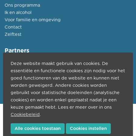
Ons programma
Ik en alcohol
Voor familie en omgeving
Contact
Zelftest
Partners
Deze website maakt gebruik van cookies. De
Kwadraat
essentiële en functionele cookies zijn nodig voor het
CGG Largo
goed functioneren van de website en kunnen niet
PZ H. Hart Ieper
worden geweigerd. Andere cookies worden
Jan Yperman Ziekenhuis
gebruikt voor statistische doeleinden (analytische
cookies) en worden enkel geplaatst nadat je een
keuze gemaakt hebt. Lees er meer over in ons
Copyright © 2026 ABA Ieper. Created by
PopCom
-
DDI
Cookiebeleid
.
Services
Alle cookies toestaan
Cookies instellen
Cookiebeleid
Privacybeleid
Sitemap