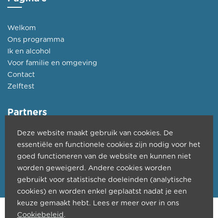
Welkom
Ons programma
Ik en alcohol
Voor familie en omgeving
Contact
Zelftest
Partners
Deze website maakt gebruik van cookies. De
Kwadraat
essentiële en functionele cookies zijn nodig voor het
CGG Largo
goed functioneren van de website en kunnen niet
PZ H. Hart Ieper
worden geweigerd. Andere cookies worden
Jan Yperman Ziekenhuis
gebruikt voor statistische doeleinden (analytische
cookies) en worden enkel geplaatst nadat je een
keuze gemaakt hebt. Lees er meer over in ons
Copyright © 2026 ABA Ieper. Created by
PopCom
-
DDI
Cookiebeleid
.