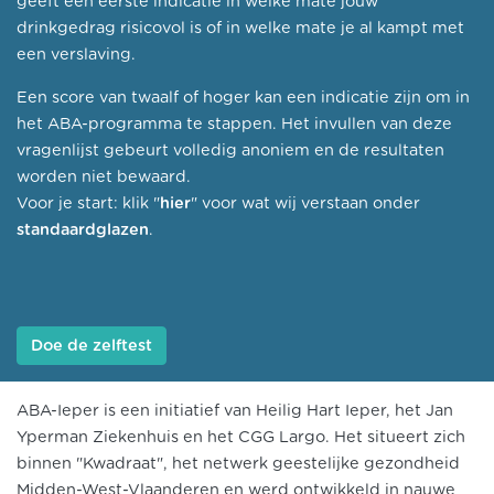
geeft een eerste indicatie in welke mate jouw
drinkgedrag risicovol is of in welke mate je al kampt met
een verslaving.
Een score van twaalf of hoger kan een indicatie zijn om in
het ABA-programma te stappen. Het invullen van deze
vragenlijst gebeurt volledig anoniem en de resultaten
worden niet bewaard.
Voor je start: klik "
hier
" voor wat wij verstaan onder
standaardglazen
.
Doe de zelftest
ABA-Ieper is een initiatief van Heilig Hart Ieper, het Jan
Yperman Ziekenhuis en het CGG Largo. Het situeert zich
binnen "Kwadraat", het netwerk geestelijke gezondheid
Midden-West-Vlaanderen en werd ontwikkeld in nauwe